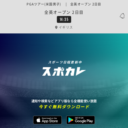
PGAツアー(米国男子) | 全英オープン 2日目
全英オープン 2日目
14:35
イギリス
スポーツ日程更新中
通知や検索などアプリ版なら全機能使い放題
今すぐ無料ダウンロード