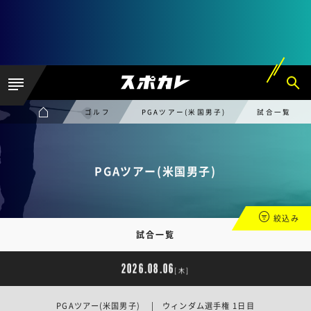
ゴルフ
PGAツアー(米国男子)
試合一覧
PGAツアー(米国男子)
絞込み
試合一覧
2026.08.06
[木]
PGAツアー(米国男子) | ウィンダム選手権 1日目