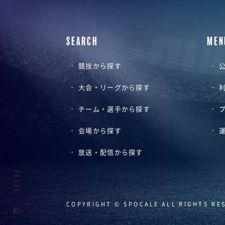
SEARCH
MEN
競技から探す
公
大会・リーグから探す
チーム・選手から探す
会場から探す
放送・配信から探す
SHARE
COPYRIGHT © SPOCALE ALL RIGHTS RE