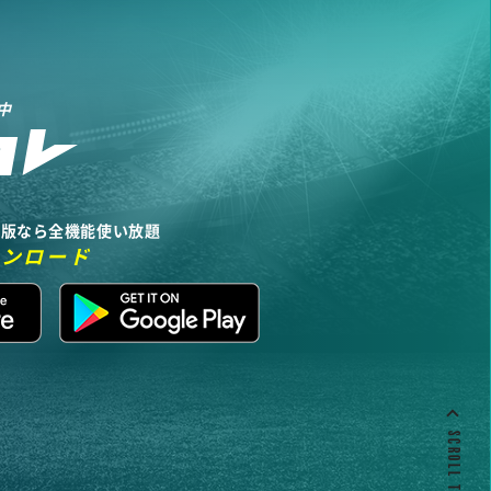
中
リ版なら全機能使い放題
ウンロード
SCROLL TO TOP