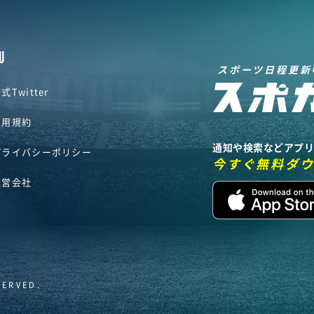
U
スポーツ日程更新
式Twitter
利用規約
通知や検索などアプ
プライバシーポリシー
今すぐ無料ダ
運営会社
SERVED.