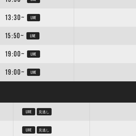
13:30~
LIVE
15:50~
LIVE
19:00~
LIVE
19:00~
LIVE
LIVE
見逃し
LIVE
見逃し