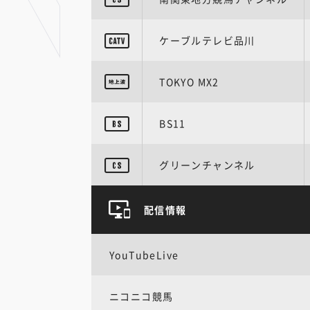
ケーブルテレビ品川
TOKYO MX2
BS11
グリーンチャンネル
配信情報
YouTubeLive
ニコニコ競馬