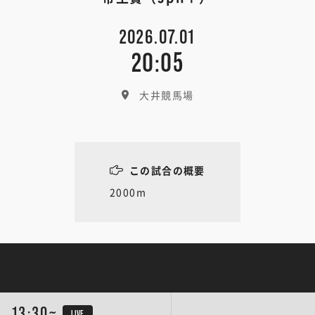
2026.07.01
20:05
大井競馬場
この試合の概要
2000m
13:30~
LIVE