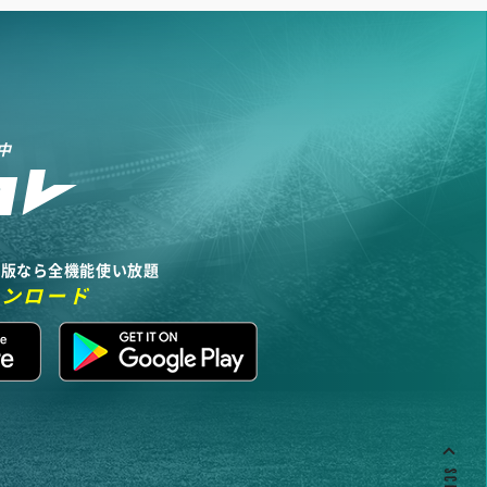
中
リ版なら全機能使い放題
ウンロード