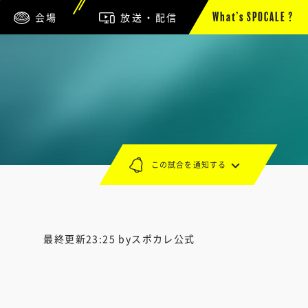
会場
放送・配信
What’s SPOCALE ?
この試合を通知する
最終更新23:25 byスポカレ公式