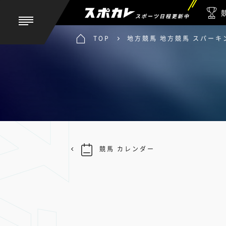
スポーツ日程更新中
TOP
地方競馬 地方競馬 スパーキ
競馬 カレンダー