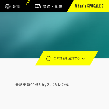
会場
放送・配信
What’s SPOCALE ?
この試合を通知する
最終更新00:56 byスポカレ公式