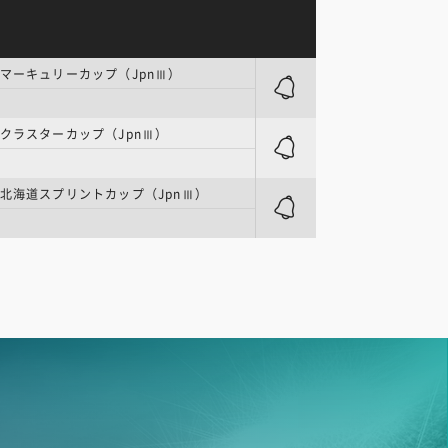
マーキュリーカップ（JpnⅢ）
クラスターカップ（JpnⅢ）
北海道スプリントカップ（JpnⅢ）