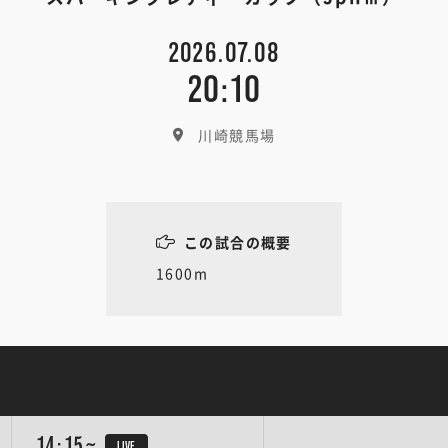
2026.07.08
20:10
川崎競馬場
この試合の概要
1600m
14:15~
LIVE