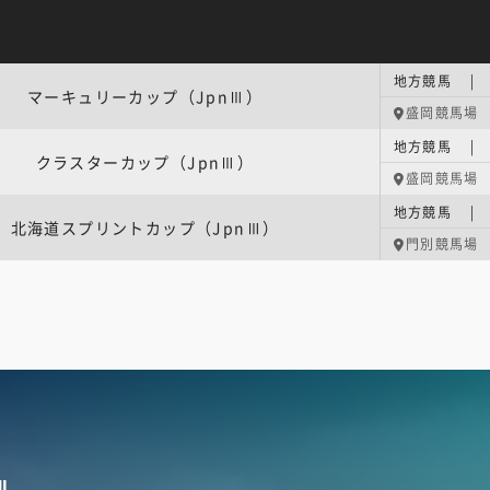
地方競馬 | 
マーキュリーカップ（JpnⅢ）
盛岡競馬場
地方競馬 | 
クラスターカップ（JpnⅢ）
盛岡競馬場
地方競馬 | 
北海道スプリントカップ（JpnⅢ）
門別競馬場