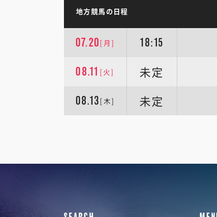
地方競馬の日程
07.20
18:15
[月]
未定
08.11
[火]
未定
08.13
[木]