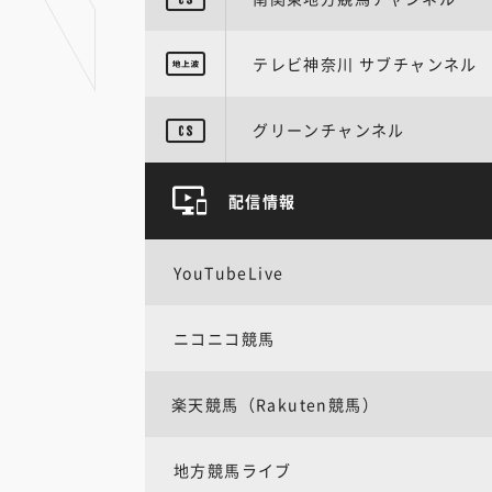
テレビ神奈川 サブチャンネル
グリーンチャンネル
配信情報
YouTubeLive
ニコニコ競馬
楽天競馬（Rakuten競馬）
地方競馬ライブ