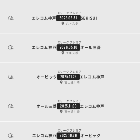
Xリーグプレミア
エレコム神戸
SEKISUI
2026.05.31
ハトスタ
Xリーグプレミア
エレコム神戸
オール三菱
2026.05.10
エキスポ
Xリーグプレミア
オービック
エレコム神戸
2025.11.23
富士通川崎
Xリーグプレミア
オール三菱
エレコム神戸
2025.11.09
富士通川崎
Xリーグプレミア
エレコム神戸
オービック
2025.10.26