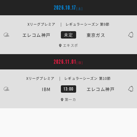
2026.10.17
[土]
Xリーグプレミア | レギュラーシーズン 第9節
エレコム神戸
東京ガス
未定
エキスポ
2026.11.01
[日]
Xリーグプレミア | レギュラーシーズン 第10節
IBM
エレコム神戸
13:00
第一カ