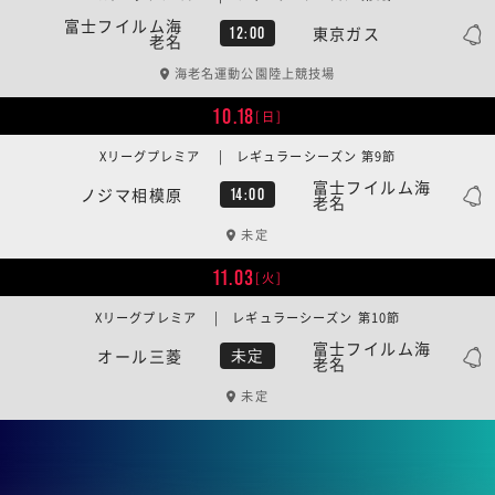
富士フイルム海
東京ガス
12:00
老名
海老名運動公園陸上競技場
10.18
[日]
Xリーグプレミア | レギュラーシーズン 第9節
富士フイルム海
ノジマ相模原
14:00
老名
未定
11.03
[火]
Xリーグプレミア | レギュラーシーズン 第10節
富士フイルム海
オール三菱
未定
老名
未定