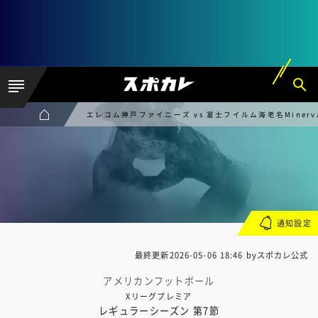
エレコム神戸ファイニーズ vs 富士フイルム海老名Minerva
通知設定
最終更新
2026-05-06 18:46
byスポカレ公式
アメリカンフットボール
Xリーグプレミア
レギュラーシーズン 第7節