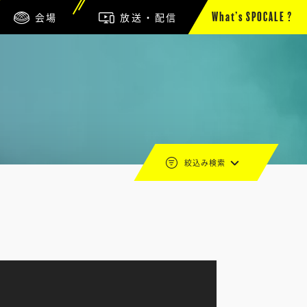
会場
放送・配信
What’s SPOCALE ?
絞込み検索