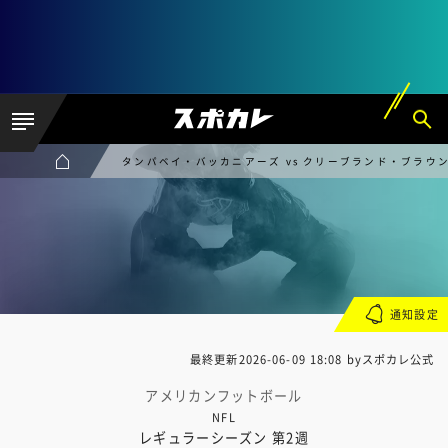
タンパベイ・バッカニアーズ vs クリーブランド・ブラウ
通知設定
最終更新
2026-06-09 18:08
byスポカレ公式
アメリカンフットボール
NFL
レギュラーシーズン 第2週