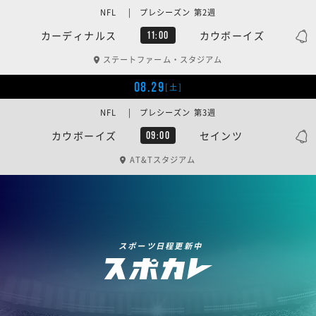
NFL | プレシーズン 第2週
カーディナルス
カウボーイズ
11:00
ステートファーム・スタジアム
08.29
[土]
NFL | プレシーズン 第3週
カウボーイズ
セインツ
09:00
AT&Tスタジアム
スポーツ日程更新中