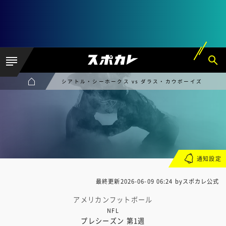
シアトル・シーホークス vs ダラス・カウボーイズ
通知設定
最終更新
2026-06-09 06:24
byスポカレ公式
アメリカンフットボール
NFL
プレシーズン 第1週