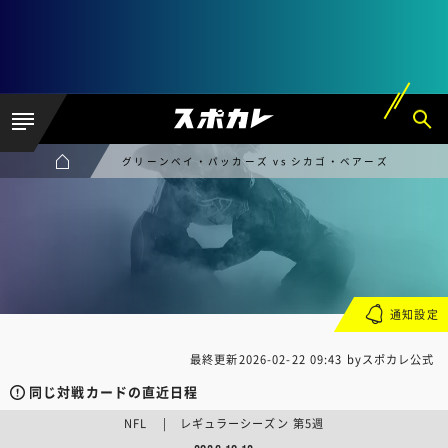
グリーンベイ・パッカーズ vs シカゴ・ベアーズ
通知設定
最終更新
2026-02-22 09:43
byスポカレ公式
同じ対戦カードの直近日程
NFL | レギュラーシーズン 第5週