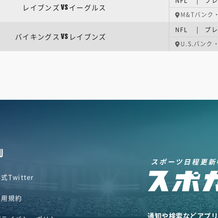
NFL | プ
レイブンズ
イーグルス
VS
M&Tバンク
NFL | プ
バイキングス
レイブンズ
VS
U.S.バン
U
スポーツ日程更新
式Twitter
利用規約
通知や検索などアプ