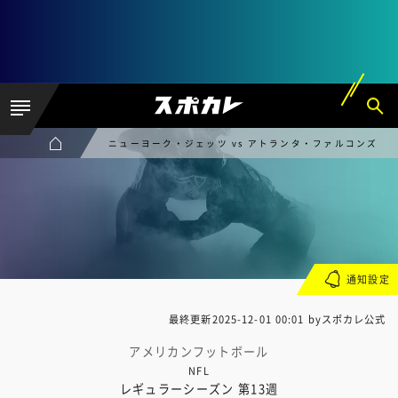
ニューヨーク・ジェッツ vs アトランタ・ファルコンズ
通知設定
最終更新
2025-12-01 00:01
byスポカレ公式
アメリカンフットボール
NFL
レギュラーシーズン 第13週