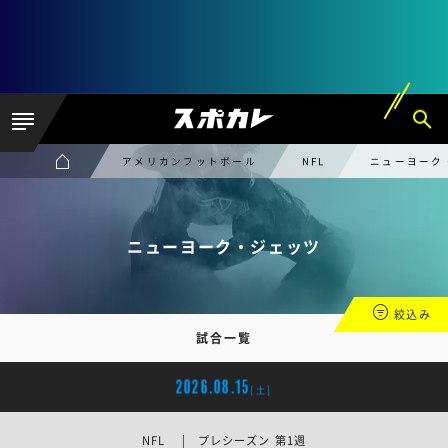
アメリカンフットボール
NFL
ニューヨーク
ニューヨーク・ジェッツ
絞込み
試合一覧
2026.08.15
[土]
NFL | プレシーズン 第1週