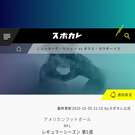
ニューヨーク・ジェッツ vs ダラス・カウボーイズ
通知設定
最終更新
2025-10-05 21:15
byスポカレ公式
アメリカンフットボール
NFL
レギュラーシーズン 第5週