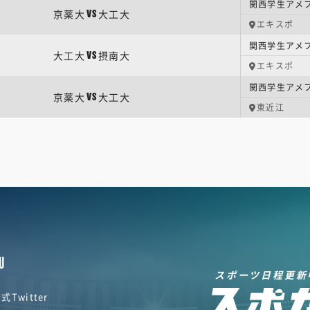
関西学生アメ
京薬大
大工大
VS
エキスポ
関西学生アメ
大工大
摂南大
VS
エキスポ
関西学生アメフ
京薬大
大工大
VS
東近江
U
スポーツ日程更新
式Twitter