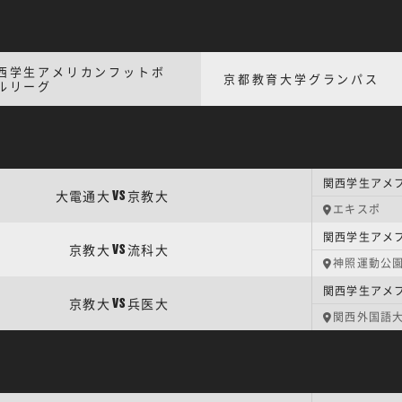
西学生アメリカンフットボ
京都教育大学グランパス
ルリーグ
関西学生アメ
大電通大
京教大
VS
エキスポ
関西学生アメフ
京教大
流科大
VS
神照運動公
関西学生アメフ
京教大
兵医大
VS
関西外国語