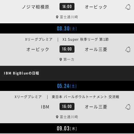
ノジマ相模原
オービック
14:00
富士通川崎
08.30
[土]
Xリーグプレミア | X1 Super 秋季リーグ 第1節
オービック
オール三菱
16:00
第一カ
IBM BigBlueの日程
05.24
[土]
Xリーグプレミア | 東日本 パールボウルトーナメント 交流戦
IBM
オール三菱
16:00
富士通川崎
09.03
[水]