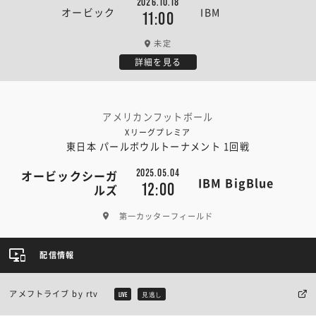
2026.10.18
オービック
IBM
11:00
未定
詳細を見る
アメリカンフットボール
Xリーグプレミア
東日本 パールボウルトーナメント 1回戦
2025.05.04
オービックシーガ
IBM BigBlue
12:00
ルズ
第一カッターフィールド
配信情報
アメフトライブ by rtv
LIVE
見逃し