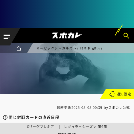
オービックシーガルズ vs IBM BigBlue
通知設定
最終更新
2025-05-05 00:39
byスポカレ公式
同じ対戦カードの直近日程
Xリーグプレミア | レギュラーシーズン 第9節