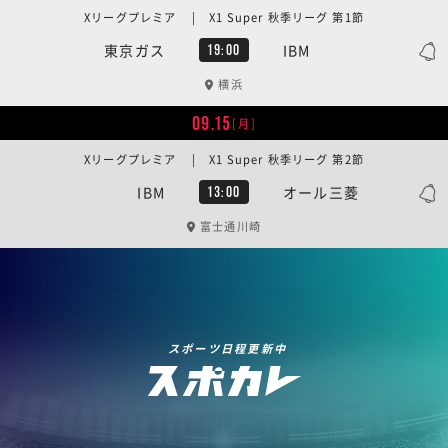
Xリーグプレミア | X1 Super 秋季リーグ 第1節
東京ガス
IBM
19:00
横浜
09.15
[月]
Xリーグプレミア | X1 Super 秋季リーグ 第2節
IBM
オール三菱
13:00
富士通川崎
スポーツ日程更新中