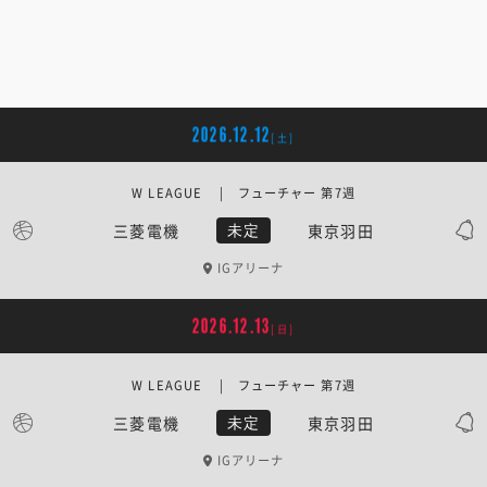
2026.12.12
[土]
W LEAGUE | フューチャー 第7週
三菱電機
東京羽田
未定
IGアリーナ
2026.12.13
[日]
W LEAGUE | フューチャー 第7週
三菱電機
東京羽田
未定
IGアリーナ