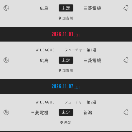
広島
三菱電機
未定
加古川
2026.11.01
[日]
W LEAGUE | フューチャー 第1週
広島
三菱電機
未定
加古川
2026.11.07
[土]
W LEAGUE | フューチャー 第2週
三菱電機
新潟
未定
未定