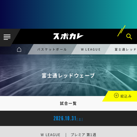
バスケットボール
W LEAGUE
富士通レッ
富士通レッドウェーブ
絞込み
試合一覧
2026.10.31
[土]
W LEAGUE | プレミア 第1週