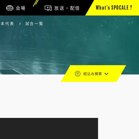
会場
放送・配信
What’s SPOCALE ?
日本代表
試合一覧
絞込み検索