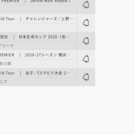
E PREMIER | JAPAN MEN Round.7
3x3 World Tour | チャレンジャーズ／上野原大会 2日目
国際強化試合 | 日本生命カップ 2026（佐賀大会） GAME1
Aアリーナ
B.PREMIER | 2026-27シーズン 横浜ビー・コルセアーズ 新チームお披露目記者会見
奈川県
3x3 World Tour | 女子／CSラピド大会 2日目
ニア