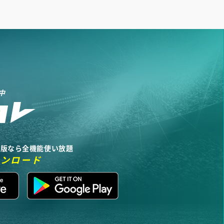
中
リ版なら全機能使い放題
ウンロード