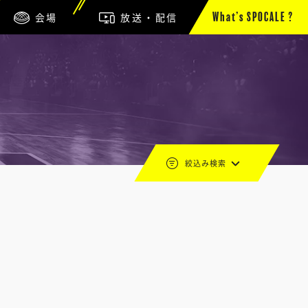
会場
放送・配信
What’s SPOCALE ?
絞込み検索