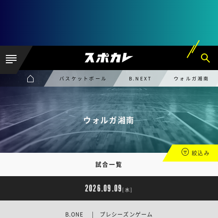
バスケットボール
B.NEXT
ウォルガ湘南
ウォルガ湘南
絞込み
試合一覧
2026.09.09
[水]
B.ONE | プレシーズンゲーム