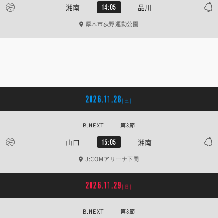
湘南
品川
14:05
厚木市荻野運動公園
2026.11.28
[土]
B.NEXT | 第8節
山口
湘南
15:05
J:COMアリーナ下関
2026.11.29
[日]
B.NEXT | 第8節