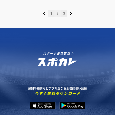
1
2
3
スポーツ日程更新中
通知や検索などアプリ版なら全機能使い放題
今すぐ無料ダウンロード