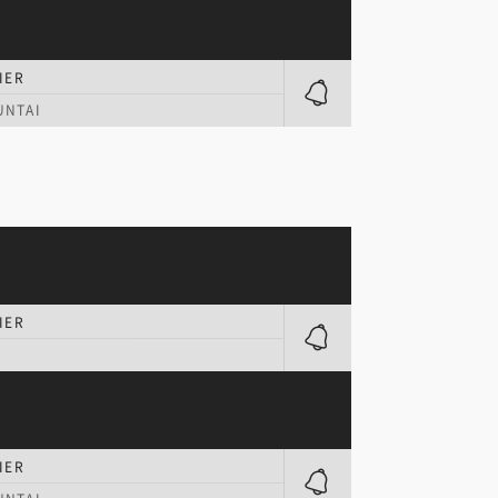
IER
NTAI
IER
IER