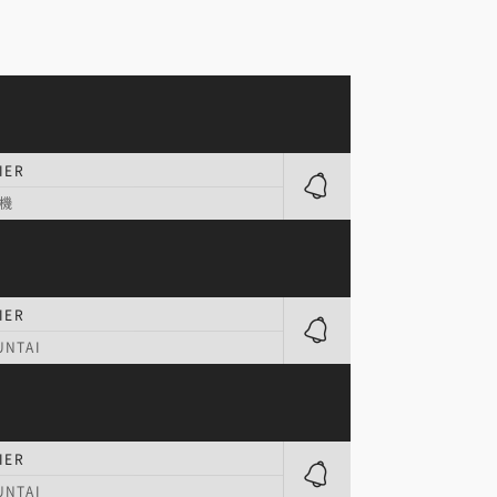
IER
機
IER
NTAI
IER
NTAI