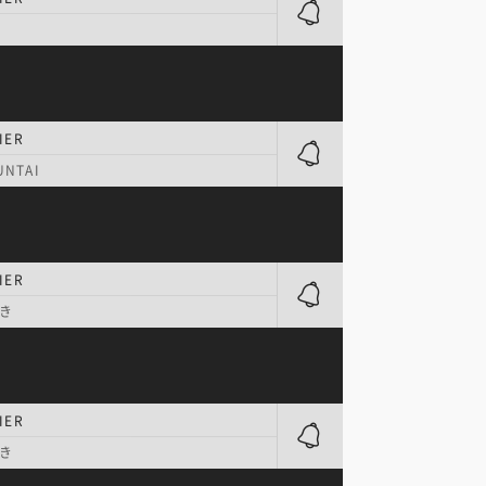
IER
NTAI
IER
き
IER
き