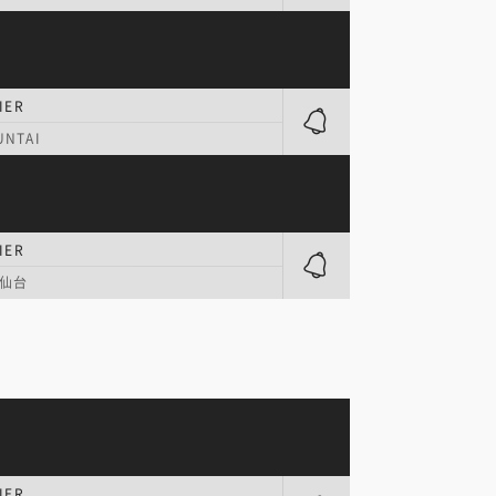
IER
NTAI
IER
仙台
IER