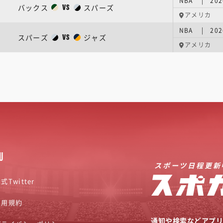
NBA | 20
バックス
スパーズ
VS
アメリカ
NBA | 20
スパーズ
ジャズ
VS
アメリカ
U
スポーツ日程更新
式Twitter
利用規約
通知や検索などアプ