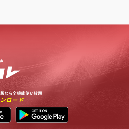
中
リ版なら全機能使い放題
ウンロード