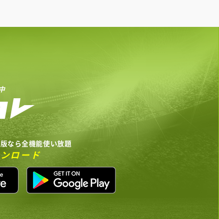
中
リ版なら全機能使い放題
ウンロード