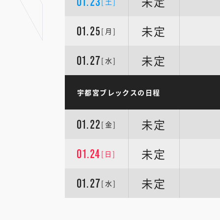
未定
01.23
[土]
未定
01.25
[月]
未定
01.27
[水]
宇都宮ブレックスの日程
未定
01.22
[金]
未定
01.24
[日]
未定
01.27
[水]