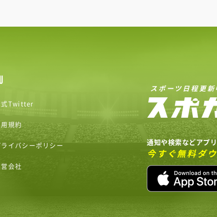
U
スポーツ日程更新
式Twitter
利用規約
通知や検索などアプ
プライバシーポリシー
今すぐ無料ダ
運営会社