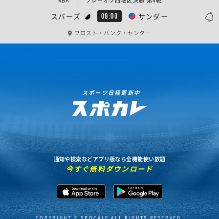
NBA | プレーオフ西地区決勝 第4戦
スパーズ
サンダー
09:00
フロスト・バンク・センター
スポーツ日程更新中
通知や検索などアプリ版なら全機能使い放題
今すぐ無料ダウンロード
COPYRIGHT © SPOCALE ALL RIGHTS RESERVED.