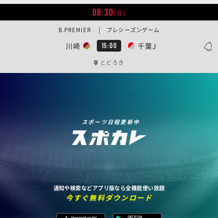
08.30
[日]
B.PREMIER | プレシーズンゲーム
川崎
千葉J
15:00
とどろき
スポーツ日程更新中
通知や検索などアプリ版なら全機能使い放題
今すぐ無料ダウンロード