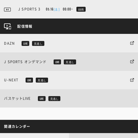
J SPORTS 3
[土]
05.16
00:00~
録画
配信情報
DAZN
LIVE
見逃し
J SPORTS オンデマンド
LIVE
見逃し
U-NEXT
LIVE
見逃し
バスケットLIVE
LIVE
見逃し
関連カレンダー