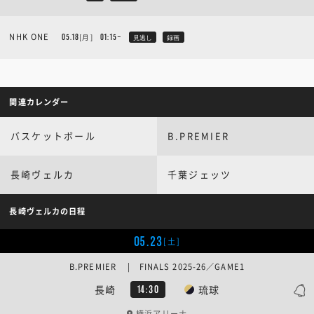
NHK ONE
[月]
05.18
01:15~
見逃し
録画
関連カレンダー
バスケットボール
B.PREMIER
長崎ヴェルカ
千葉ジェッツ
長崎ヴェルカの日程
05.23
[土]
B.PREMIER | FINALS 2025-26／GAME1
長崎
琉球
14:30
横浜アリーナ