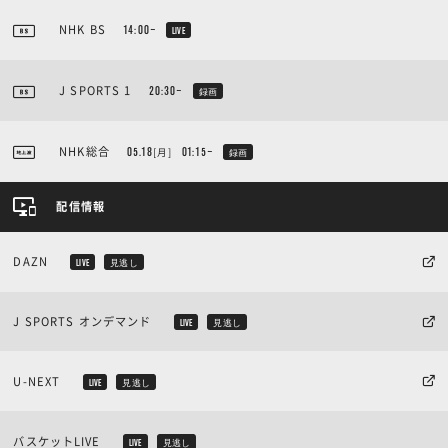
NHK BS
14:00~
LIVE
J SPORTS 1
20:30~
録画
NHK総合
[月]
05.18
01:15~
録画
配信情報
DAZN
LIVE
見逃し
J SPORTS オンデマンド
LIVE
見逃し
U-NEXT
LIVE
見逃し
バスケットLIVE
LIVE
見逃し