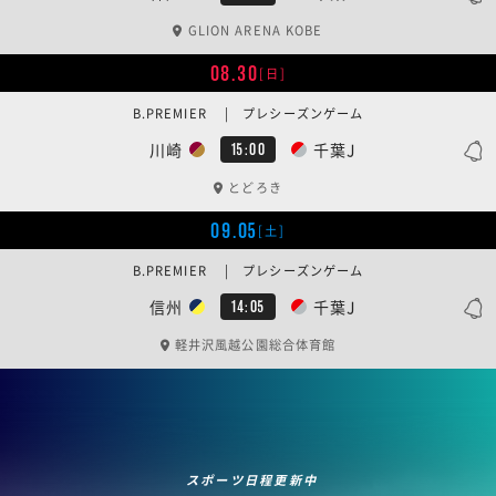
GLION ARENA KOBE
08.30
[日]
B.PREMIER | プレシーズンゲーム
川崎
千葉J
15:00
とどろき
09.05
[土]
B.PREMIER | プレシーズンゲーム
信州
千葉J
14:05
軽井沢風越公園総合体育館
スポーツ日程更新中