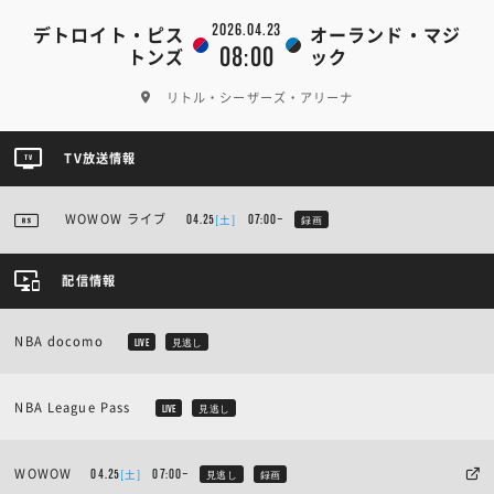
2026.04.23
デトロイト・ピス
オーランド・マジ
08:00
トンズ
ック
リトル・シーザーズ・アリーナ
TV放送情報
WOWOW ライブ
[土]
04.25
07:00~
録画
配信情報
NBA docomo
LIVE
見逃し
NBA League Pass
LIVE
見逃し
WOWOW
[土]
04.25
07:00~
見逃し
録画