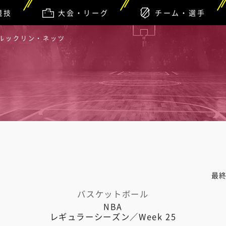
競技
大会・リーグ
チーム・選手
ブルックリン・ネッツ
最
バスケットボール
NBA
レギュラーシーズン／Week 25