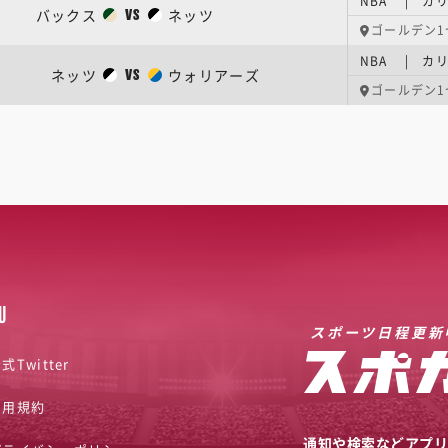
NBA | カ
バックス
ネッツ
VS
ゴールデン1
NBA | カ
ネッツ
ウォリアーズ
VS
ゴールデン1
U
スポーツ日程更新
式Twitter
利用規約
通知や検索などアプ