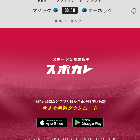
NBA | プレイイン・トーナメント
マジック
ホーネッツ
08:30
キア・センター
スポーツ日程更新中
通知や検索などアプリ版なら全機能使い放題
今すぐ無料ダウンロード
COPYRIGHT © SPOCALE ALL RIGHTS RESERVED.