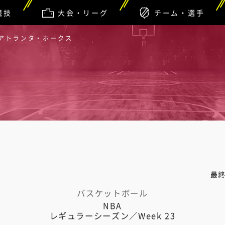
競技
大会・リーグ
チーム・選手
 アトランタ・ホークス
最
バスケットボール
NBA
レギュラーシーズン／Week 23