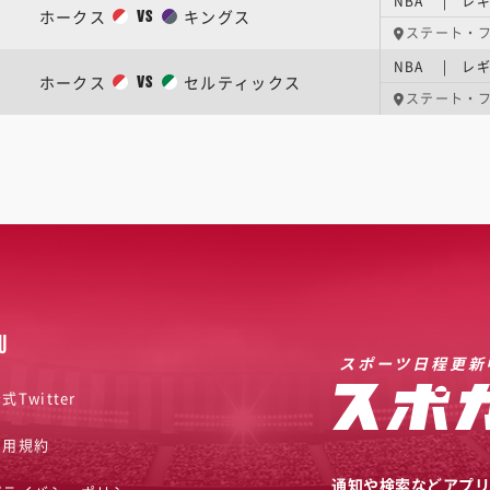
NBA | レギ
ホークス
キングス
VS
ステート・
NBA | レギ
ホークス
セルティックス
VS
ステート・
U
スポーツ日程更新
式Twitter
利用規約
通知や検索などアプ