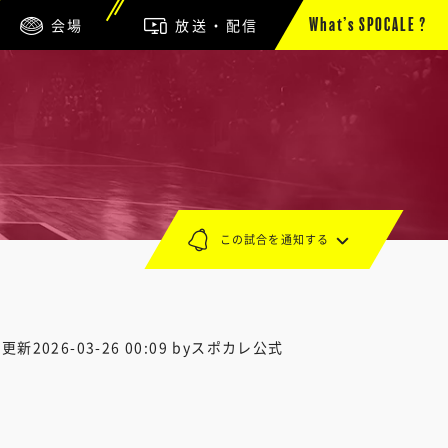
会場
放送・配信
What’s SPOCALE ?
この試合を通知する
終更新
2026-03-26 00:09
byスポカレ公式