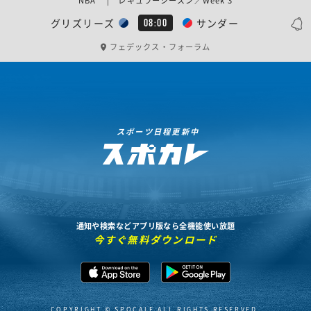
NBA | レギュラーシーズン／Week 3
グリズリーズ
サンダー
08:00
フェデックス・フォーラム
スポーツ日程更新中
通知や検索などアプリ版なら全機能使い放題
今すぐ無料ダウンロード
COPYRIGHT © SPOCALE ALL RIGHTS RESERVED.