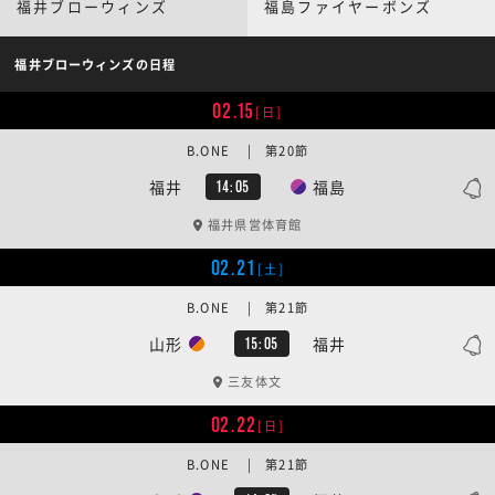
福井ブローウィンズ
福島ファイヤーボンズ
福井ブローウィンズの日程
02.15
[日]
B.ONE | 第20節
福井
福島
14:05
福井県営体育館
02.21
[土]
B.ONE | 第21節
山形
福井
15:05
三友体文
02.22
[日]
B.ONE | 第21節