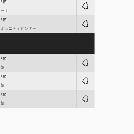
第5節
リーナ
第6節
コミュニティセンター
第5節
育館
第5節
育館
第6節
育館