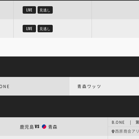
LIVE
見逃し
LIVE
見逃し
.ONE
青森ワッツ
B.ONE | 
鹿児島
青森
VS
西原商会ア