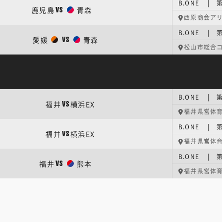
B.ONE | 
鹿児島
青森
VS
西原商会ア
B.ONE | 
愛媛
青森
VS
松山市総合
B.ONE | 
福井
横浜EX
VS
福井県営体
B.ONE | 
福井
横浜EX
VS
福井県営体
B.ONE | 
福井
熊本
VS
福井県営体