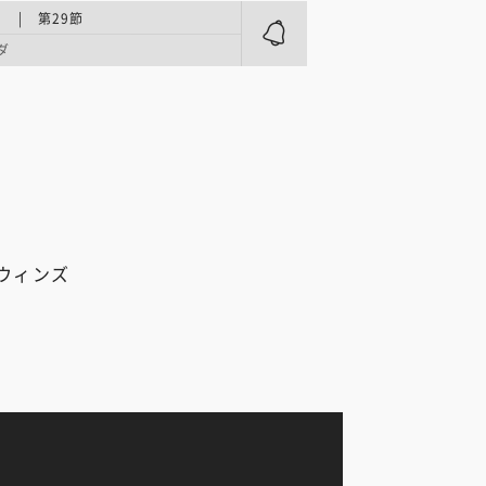
E | 第29節
ダ
ウィンズ