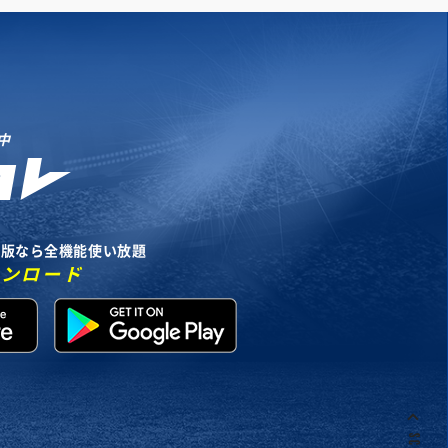
中
リ版なら全機能使い放題
ウンロード