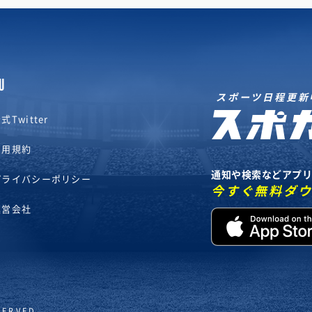
U
スポーツ日程更新
式Twitter
利用規約
通知や検索などアプ
プライバシーポリシー
今すぐ無料ダ
運営会社
SERVED.