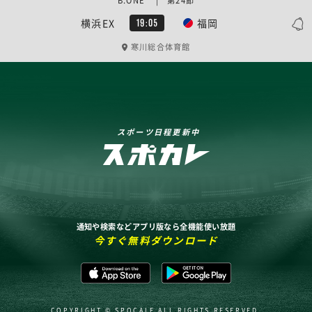
B.ONE | 第24節
横浜EX
福岡
19:05
寒川総合体育館
スポーツ日程更新中
通知や検索などアプリ版なら全機能使い放題
今すぐ無料ダウンロード
COPYRIGHT © SPOCALE ALL RIGHTS RESERVED.