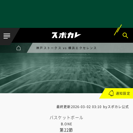
神戸ストークス vs 横浜エクセレンス
通知設定
最終更新
2026-03-02 03:10
byスポカレ公式
バスケットボール
B.ONE
第22節