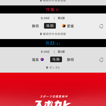
静岡市中央体育館
11.16
[日]
B.ONE | 第8節
静岡
愛媛
16:05
静岡市中央体育館
11.22
[土]
B.ONE | 第9節
福島
静岡
15:05
ボンズA
スポーツ日程更新中