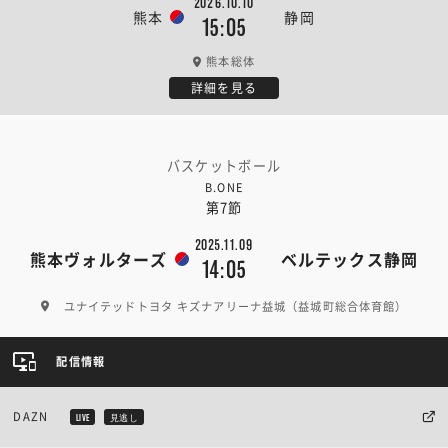
2026.10.10
熊本
静岡
15:05
熊本総体
詳細を見る
バスケットボール
B.ONE
第7節
2025.11.09
熊本ヴォルターズ
ベルテックス静岡
14:05
ユナイテッドトヨタ キズナアリーナ益城（益城町総合体育館）
配信情報
DAZN
LIVE
見逃し