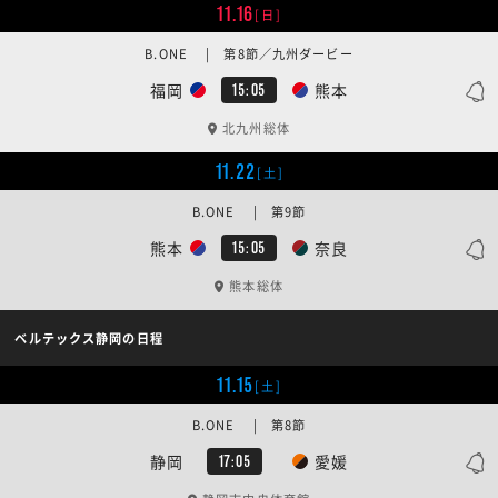
11.16
[日]
B.ONE | 第8節／九州ダービー
福岡
熊本
15:05
北九州総体
11.22
[土]
B.ONE | 第9節
熊本
奈良
15:05
熊本総体
ベルテックス静岡の日程
11.15
[土]
B.ONE | 第8節
静岡
愛媛
17:05