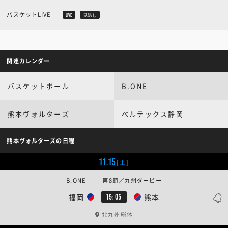
バスケットLIVE
LIVE
見逃し
関連カレンダー
バスケットボール
B.ONE
熊本ヴォルターズ
ベルテックス静岡
熊本ヴォルターズの日程
11.15
[土]
B.ONE | 第8節／九州ダービー
福岡
熊本
15:05
北九州総体