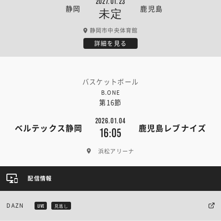
2027.01.23
静岡
鹿児島
未定
静岡市中央体育館
詳細を見る
バスケットボール
B.ONE
第16節
2026.01.04
ベルテックス静岡
鹿児島レブナイズ
16:05
浜松アリーナ
配信情報
DAZN
LIVE
見逃し