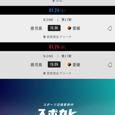
浜松
01.24
[土]
B.ONE | 第17節
鹿児島
愛媛
15:05
西原商会アリーナ
01.25
[日]
B.ONE | 第17節
鹿児島
愛媛
13:05
西原商会アリーナ
スポーツ日程更新中