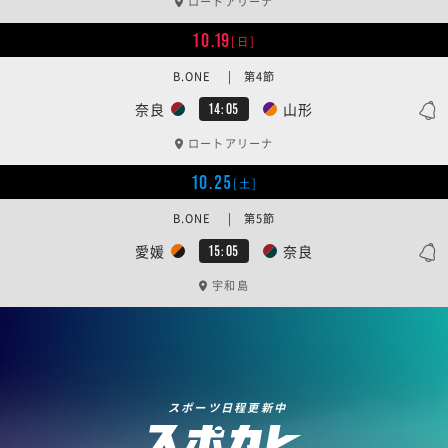
ロートアリーナ
10.19
[日]
B.ONE | 第4節
奈良
山形
14:05
ロートアリーナ
10.25
[土]
B.ONE | 第5節
愛媛
奈良
15:05
宇和島
スポーツ日程更新中