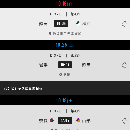
10.19
[日]
B.ONE | 第4節
静岡
神戸
16:05
静岡市中央体育館
10.25
[土]
B.ONE | 第5節
岩手
静岡
15:05
盛岡
バンビシャス奈良の日程
10.18
[土]
B.ONE | 第4節
奈良
山形
17:05