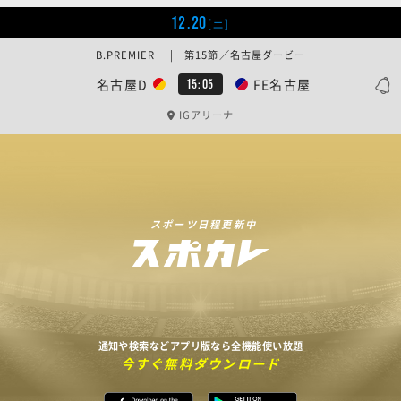
12.20
[土]
B.PREMIER | 第15節／名古屋ダービー
名古屋D
FE名古屋
15:05
IGアリーナ
スポーツ日程更新中
通知や検索などアプリ版なら全機能使い放題
今すぐ無料ダウンロード