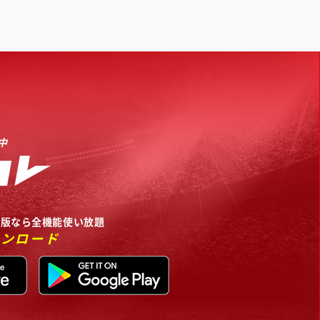
中
リ版なら全機能使い放題
ウンロード