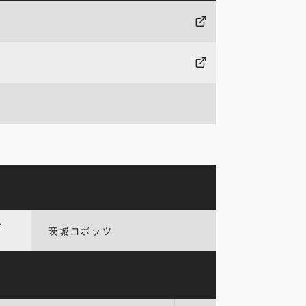
ィ
茨城ロボッツ