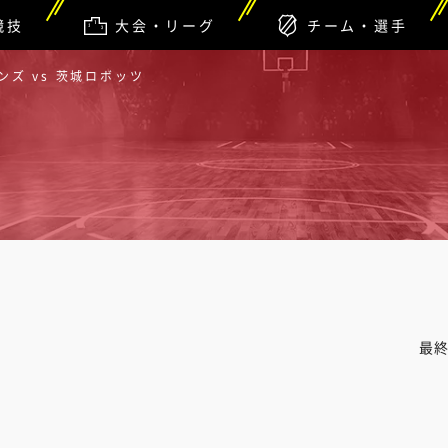
競技
大会・リーグ
チーム・選手
ズ vs 茨城ロボッツ
最