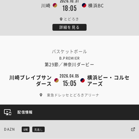
2026.10.31
川崎
横浜BC
18:05
とどろき
詳細を見る
バスケットボール
B.PREMIER
第29節／神奈川ダービー
2026.04.05
川崎ブレイブサン
横浜ビー・コルセ
15:05
ダース
アーズ
東急ドレッセとどろきアリーナ
配信情報
DAZN
LIVE
見逃し