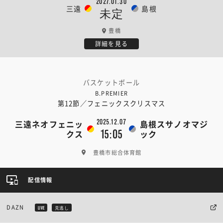
2027.01.30
三遠
島根
未定
豊橋
詳細を見る
バスケットボール
B.PREMIER
第12節／フェニックスクリスマス
2025.12.07
三遠ネオフェニッ
島根スサノオマジ
15:05
クス
ック
豊橋市総合体育館
配信情報
DAZN
LIVE
見逃し