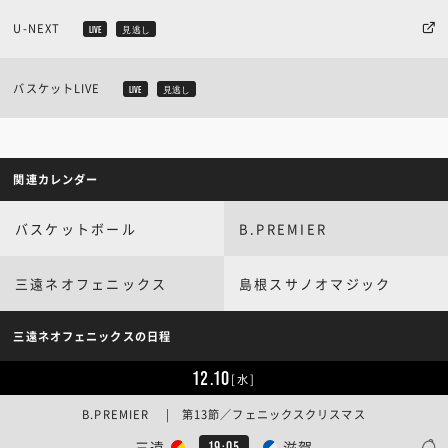
U-NEXT
LIVE
見逃し
バスケットLIVE
LIVE
見逃し
関連カレンダー
バスケットボール
B.PREMIER
三遠ネオフェニックス
島根スサノオマジック
三遠ネオフェニックスの日程
12.10
[水]
B.PREMIER | 第13節／フェニックスクリスマス
三遠
滋賀
19:05