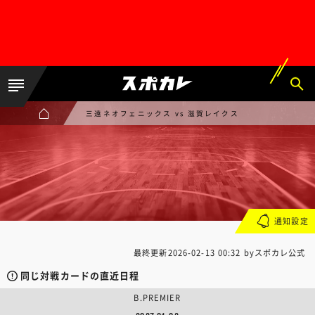
三遠ネオフェニックス vs 滋賀レイクス
通知設定
最終更新
2026-02-13 00:32
byスポカレ公式
同じ対戦カードの直近日程
B.PREMIER