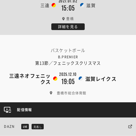
2027.01.02
三遠
滋賀
15:05
豊橋
詳細を見る
バスケットボール
B.PREMIER
第13節／フェニックスクリスマス
2025.12.10
三遠ネオフェニッ
滋賀レイクス
19:05
クス
豊橋市総合体育館
配信情報
DAZN
LIVE
見逃し