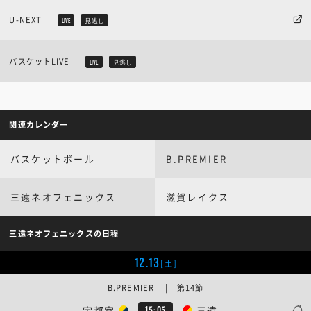
U-NEXT
LIVE
見逃し
バスケットLIVE
LIVE
見逃し
関連カレンダー
バスケットボール
B.PREMIER
三遠ネオフェニックス
滋賀レイクス
三遠ネオフェニックスの日程
12.13
[土]
B.PREMIER | 第14節
宇都宮
三遠
15:05