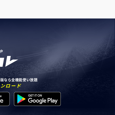
中
リ版なら全機能使い放題
ウンロード