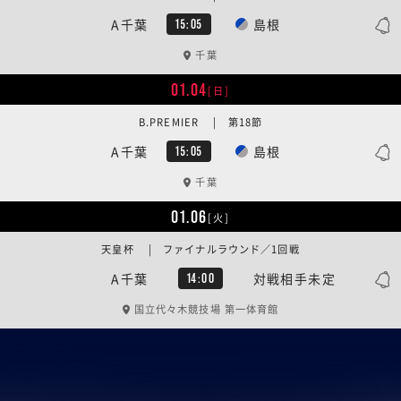
A千葉
島根
15:05
千葉
01.04
[日]
B.PREMIER | 第18節
A千葉
島根
15:05
千葉
01.06
[火]
天皇杯 | ファイナルラウンド／1回戦
A千葉
対戦相手未定
14:00
国立代々木競技場 第一体育館