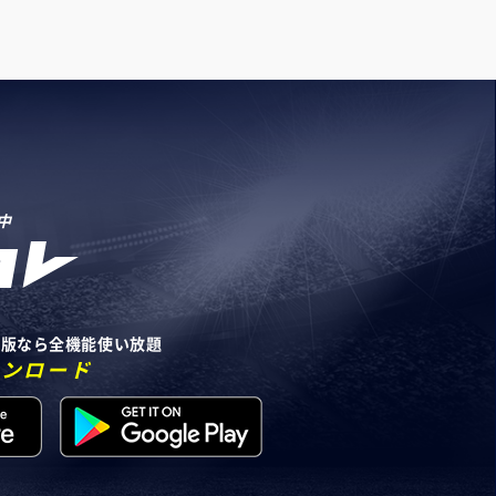
中
リ版なら全機能使い放題
ウンロード